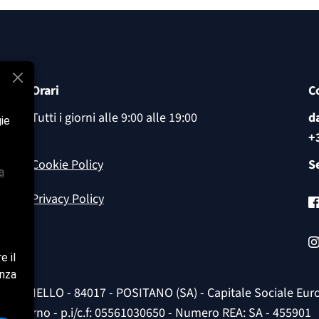
Orari
C
Tutti i giorni alle 9:00 alle 19:00
d
gie
+
Cookie Policy
Se
a
Privacy Policy
e il
enza
 FORNIELLO - 84017 - POSITANO (SA) - Capitale Sociale Euro 46
Salerno - p.i/c.f: 05561030650 - Numero REA: SA - 455901