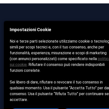
Impostazioni Cookie
Da Ferdinando beach club
Home
Noi e terze parti selezionate utilizziamo cookie o tecnolo
La Spiaggia
simili per scopi tecnici e, con il tuo consenso, anche per
Bar & 
funzionalità, esperienza, misurazione e scopi di marketing
Ristorante
(con annunci personalizzati) come specificato nella
politic
Photo 
sui cookie
. Rifiutare il consenso può rendere indisponibili
Gallery
funzioni correlate.
Contatti
Sei libero di dare, rifiutare o revocare il tuo consenso in
qualsiasi momento. Usa il pulsante “Accetta Tutto” per dar
consenso. Usa il pulsante “Rifiuta Tutto” per continuare s
Bar Bagni Ferdinando srl - Sede Legale: VIA
accettare.