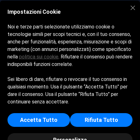
daferdinando1953@gmail.com
Impostazioni Cookie
+39 089875365
Noi e terze parti selezionate utilizziamo cookie o
tecnologie simili per scopi tecnici e, con il tuo consenso,
Seguici sui nostri social
anche per funzionalità, esperienza, misurazione e scopi di
marketing (con annunci personalizzati) come specificato
Facebook
nella
politica sui cookie
. Rifiutare il consenso può rendere
indisponibili funzioni correlate.
Instagram
Sei libero di dare, rifiutare o revocare il tuo consenso in
qualsiasi momento. Usa il pulsante “Accetta Tutto” per
Bar Bagni Ferdinando srl - Sede Legale: VIA FORNIELLO -
dare il consenso. Usa il pulsante “Rifiuta Tutto” per
84017 - POSITANO (SA) - Capitale Sociale Euro 46.000 -
continuare senza accettare.
Iscritta al registro delle imprese di Salerno - p.i/c.f:
05561030650 - Numero REA: SA - 455901
Accetta Tutto
Rifiuta Tutto
© Copyright - Bar Bagni Ferdinando srl | Powered by
Spiagge.it
Personalizza